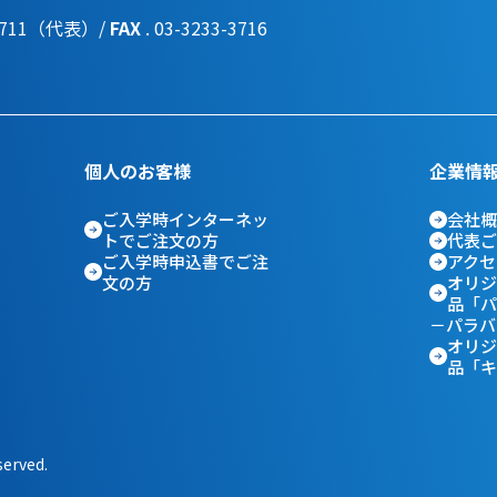
3-3711（代表）/
FAX
. 03-3233-3716
個人のお客様
企業情
ご入学時インターネッ
会社概
トでご注文の方
代表ご
ご入学時申込書でご注
アクセ
文の方
オリジ
品「パ
－
パラバ
オリジ
品「キ
served.