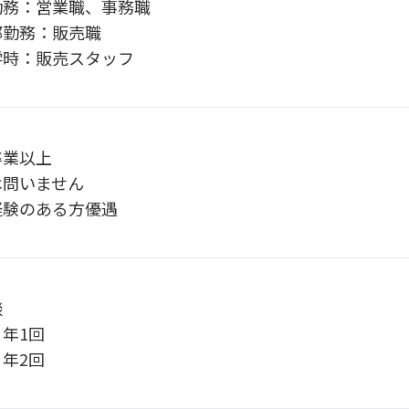
勤務：営業職、事務職
部勤務：販売職
学時：販売スタッフ
卒業以上
は問いません
経験のある方優遇
談
年1回
年2回