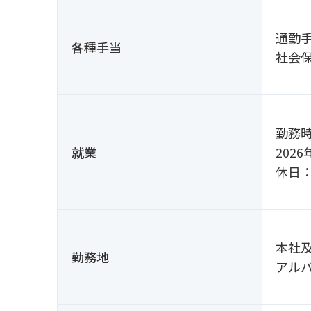
通勤
各種手当
社会
勤務時
就業
202
休日
本社
勤務地
アル